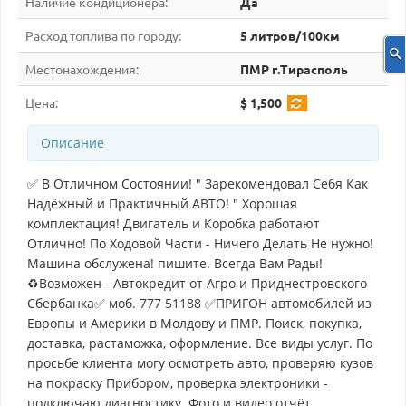
Наличие кондиционера:
Да
Расход топлива по городу:
5 литров/100км
Местонахождения:
ПМР г.Тирасполь
Цена:
$ 1,500
Описание
✅ В Отличном Состоянии! " Зарекомендовал Себя Как
Надёжный и Практичный АВТО! " Хорошая
комплектация! Двигатель и Коробка работают
Отлично! По Ходовой Части - Ничего Делать Не нужно!
Машина обслужена! пишите. Всегда Вам Рады!
♻Возможен - Автокредит от Агро и Приднестровского
Сбербанка✅ моб. 777 51188 ✅ПРИГОН автомобилей из
Европы и Америки в Молдову и ПМР. Поиск, покупка,
доставка, растаможка, оформление. Все виды услуг. По
просьбе клиента могу осмотреть авто, проверяю кузов
на покраску Прибором, проверка электроники -
подключаю диагностику. Фото и видео отчёт