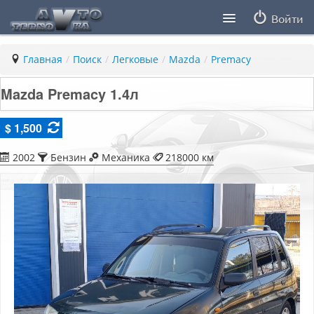
Войти
Продавцы
Главная
/
Поиск
/
Легковые
/
Mazda
/
Premacy
Статьи
Mazda Premacy 1.4л
ПДД ПМР
$ 1,500
Заметки
2002
Бензин
Механика
218000 км