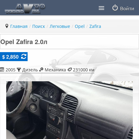
Войти
Продавцы
Главная
/
Поиск
/
Легковые
/
Opel
/
Zafira
Статьи
Opel Zafira 2.0л
ПДД ПМР
$ 2,850
Заметки
2005
Дизель
Механика
231000 км