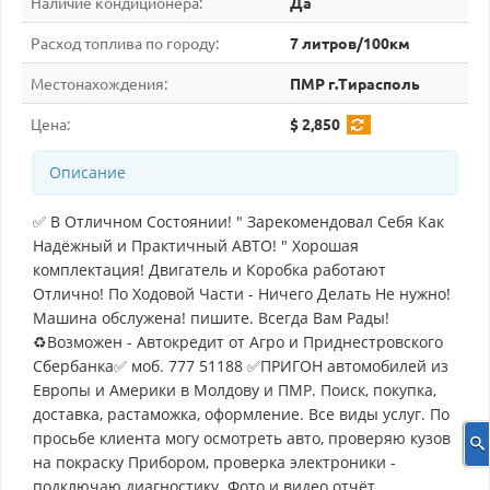
Наличие кондиционера:
Да
Расход топлива по городу:
7 литров/100км
Местонахождения:
ПМР г.Тирасполь
Цена:
$ 2,850
Описание
✅ В Отличном Состоянии! " Зарекомендовал Себя Как
Надёжный и Практичный АВТО! " Хорошая
комплектация! Двигатель и Коробка работают
Отлично! По Ходовой Части - Ничего Делать Не нужно!
Машина обслужена! пишите. Всегда Вам Рады!
♻Возможен - Автокредит от Агро и Приднестровского
Сбербанка✅ моб. 777 51188 ✅ПРИГОН автомобилей из
Европы и Америки в Молдову и ПМР. Поиск, покупка,
доставка, растаможка, оформление. Все виды услуг. По
просьбе клиента могу осмотреть авто, проверяю кузов
на покраску Прибором, проверка электроники -
подключаю диагностику. Фото и видео отчёт