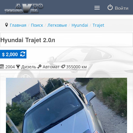
Войти
Продавцы
Главная
/
Поиск
/
Легковые
/
Hyundai
/
Trajet
Статьи
Hyundai Trajet 2.0л
ПДД ПМР
$ 2,000
Заметки
2004
Дизель
Автомат
355000 км