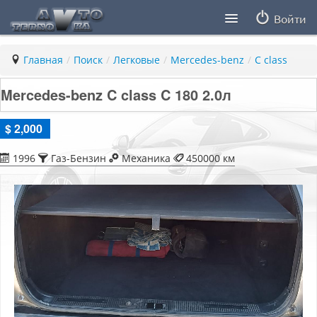
Войти
Продавцы
Главная
/
Поиск
/
Легковые
/
Mercedes-benz
/
C class
Статьи
Mercedes-benz C class C 180 2.0л
ПДД ПМР
$ 2,000
Заметки
1996
Газ-Бензин
Механика
450000 км