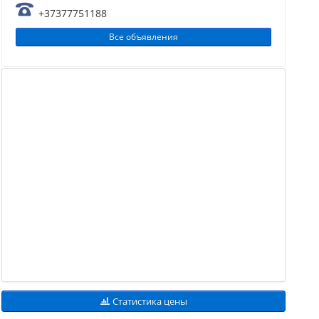
+37377751188
Все объявления
Статистика цены