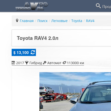
Про
Главная
/
Поиск
/
Легковые
/
Toyota
/
RAV4
Toyota RAV4 2.0л
$ 13,100
2017
Гибрид
Автомат
113000 км