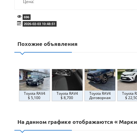
Цена:
696
2026-02-03 10:48:51
Похожие объявления
Toyota RAV4
Toyota RAV4
Toyota RAV4
Toyota 
$ 5,100
$ 8,700
Договорная
$ 22,5
На данном графике отображаются « Марки