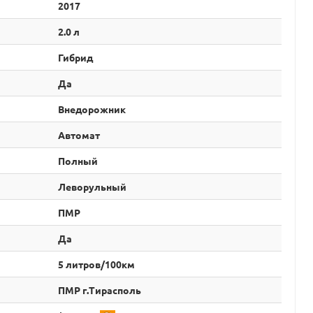
2017
2.0 л
Гибрид
Да
Внедорожник
Автомат
Полный
Леворульный
ПМР
Да
5 литров/100км
ПМР г.Тирасполь