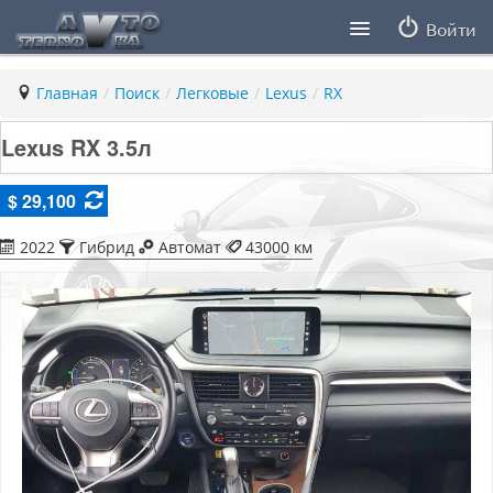
Войти
Продавцы
Главная
/
Поиск
/
Легковые
/
Lexus
/
RX
Статьи
Lexus RX 3.5л
ПДД ПМР
$ 29,100
Заметки
2022
Гибрид
Автомат
43000 км