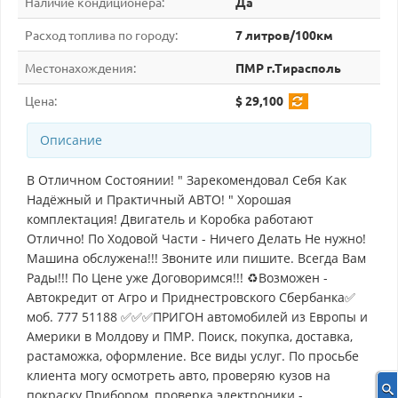
Наличие кондиционера:
Да
Расход топлива по городу:
7 литров/100км
Местонахождения:
ПМР г.Тирасполь
Цена:
$ 29,100
Описание
В Отличном Состоянии! " Зарекомендовал Себя Как
Надёжный и Практичный АВТО! " Хорошая
комплектация! Двигатель и Коробка работают
Отлично! По Ходовой Части - Ничего Делать Не нужно!
Машина обслужена!!! Звоните или пишите. Всегда Вам
Рады!!! По Цене уже Договоримся!!! ♻Возможен -
Автокредит от Агро и Приднестровского Сбербанка✅
моб. 777 51188 ✅✅✅ПРИГОН автомобилей из Европы и
Америки в Молдову и ПМР. Поиск, покупка, доставка,
растаможка, оформление. Все виды услуг. По просьбе
клиента могу осмотреть авто, проверяю кузов на
покраску Прибором, проверка электроники -