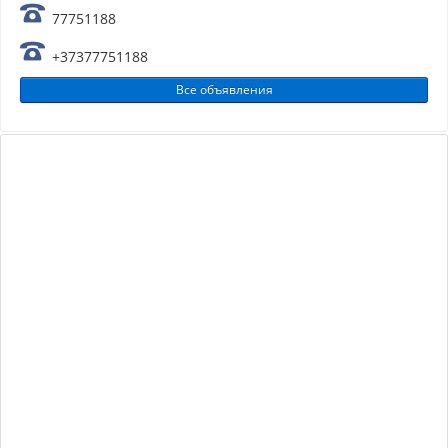
77751188
+37377751188
Все объявления