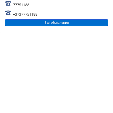
77751188
+37377751188
Все объявления