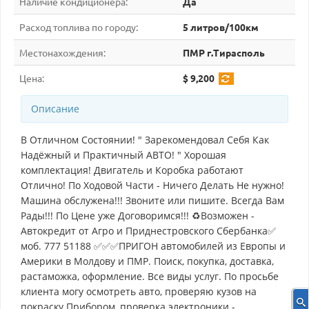
Наличие кондиционера:
Да
Расход топлива по городу:
5 литров/100км
Местонахождения:
ПМР г.Тирасполь
Цена:
$ 9,200
Описание
В Отличном Состоянии! " Зарекомендовал Себя Как
Надёжный и Практичный АВТО! " Хорошая
комплектация! Двигатель и Коробка работают
Отлично! По Ходовой Части - Ничего Делать Не нужно!
Машина обслужена!!! Звоните или пишите. Всегда Вам
Рады!!! По Цене уже Договоримся!!! ♻Возможен -
Автокредит от Агро и Приднестровского Сбербанка✅
моб. 777 51188 ✅✅✅ПРИГОН автомобилей из Европы и
Америки в Молдову и ПМР. Поиск, покупка, доставка,
растаможка, оформление. Все виды услуг. По просьбе
клиента могу осмотреть авто, проверяю кузов на
покраску Прибором, проверка электроники -