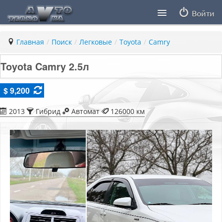
Войти
Продавцы
Главная
/
Поиск
/
Легковые
/
Toyota
/
Camry
Статьи
Toyota Camry 2.5л
ПДД ПМР
$ 9,200
Заметки
2013
Гибрид
Автомат
126000 км