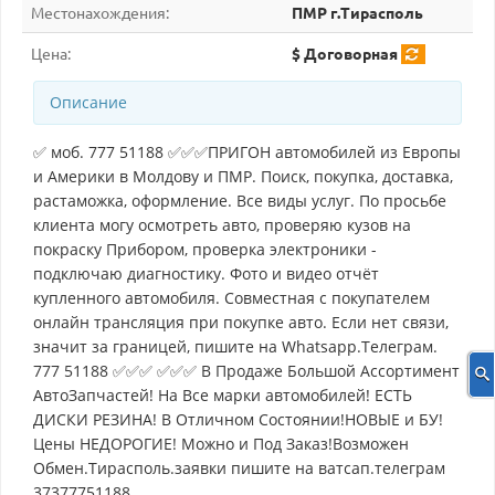
Местонахождения:
ПМР г.Тирасполь
Цена:
$ Договорная
Описание
✅ моб. 777 51188 ✅✅✅ПРИГОН автомобилей из Европы
и Америки в Молдову и ПМР. Поиск, покупка, доставка,
растаможка, оформление. Все виды услуг. По просьбе
клиента могу осмотреть авто, проверяю кузов на
покраску Прибором, проверка электроники -
подключаю диагностику. Фото и видео отчёт
купленного автомобиля. Совместная с покупателем
онлайн трансляция при покупке авто. Если нет связи,
значит за границей, пишите на Whatsapp.Телеграм.
777 51188 ✅✅✅ ✅✅✅ В Продаже Большой Ассортимент
АвтоЗапчастей! На Все марки автомобилей! ЕСТЬ
ДИСКИ РЕЗИНА! В Отличном Состоянии!НОВЫЕ и БУ!
Цены НЕДОРОГИЕ! Можно и Под Заказ!Возможен
Обмен.Тирасполь.заявки пишите на ватсап.телеграм
37377751188