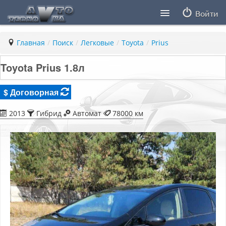
Войти
Продавцы
Главная
/
Поиск
/
Легковые
/
Toyota
/
Prius
Статьи
Toyota Prius 1.8л
ПДД ПМР
$ Договорная
Заметки
2013
Гибрид
Автомат
78000 км